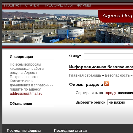
ГЛАВНАЯ
СТАТЬИ
ПРЕСС-РЕЛИЗЫ
ФИРМЫ
Я ищу:
Информация
По всем вопросам
Информационная безопаснос
касающихся работы
ресурса Адреса
Главная страница
Безопасность
Петропавловска-
Камчатского и
Фирмы раздела
добавления в справочник
пишите по адресу
Сортировать по:
городу
названи
addressrus@mail.ru
.
Выберите регион:
Объявления
Последние фирмы
Последние статьи