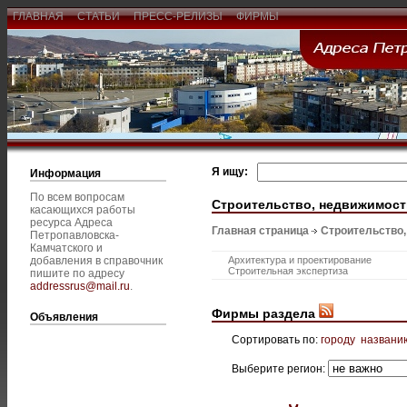
ГЛАВНАЯ
СТАТЬИ
ПРЕСС-РЕЛИЗЫ
ФИРМЫ
Я ищу:
Информация
По всем вопросам
Строительство, недвижимост
касающихся работы
ресурса Адреса
Главная страница
Строительство
Петропавловска-
Камчатского и
добавления в справочник
Архитектура и проектирование
Строительная экспертиза
пишите по адресу
addressrus@mail.ru
.
Фирмы раздела
Объявления
Сортировать по:
городу
названи
Выберите регион: