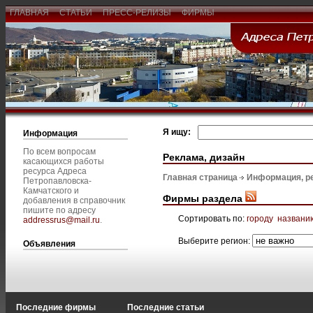
ГЛАВНАЯ
СТАТЬИ
ПРЕСС-РЕЛИЗЫ
ФИРМЫ
Я ищу:
Информация
По всем вопросам
Реклама, дизайн
касающихся работы
ресурса Адреса
Главная страница
Информация, р
Петропавловска-
Камчатского и
Фирмы раздела
добавления в справочник
пишите по адресу
Сортировать по:
городу
названи
addressrus@mail.ru
.
Выберите регион:
Объявления
Последние фирмы
Последние статьи