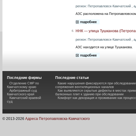
регион: Петропавловск-Камчатский , а
АЗС расположена на Петропавловско
ННК — улица Тушканова (Петропа
6.
регион: Петропавловск-Камчатский , ад
АЗС находится на улице Тушканова.
Последние фирмы
Последние статьи
Отделение СФР по
Какие нарушения фиксируются при обследовании
Камчатскому краю
сопряжения вентиляционных каналов
Арбитражный суд
Как выявляются скрытые дефекты в местах прим
Камчатского края
балконных плит к зданию при обследовании
Камчатский краевой
Комфорт как декорация и проживание как процесс
суд
© 2013-
2026
Адреса Петропавловска-Камчатского