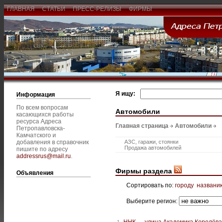
ГЛАВНАЯ
СТАТЬИ
ПРЕСС-РЕЛИЗЫ
ФИРМЫ
Я ищу:
Информация
По всем вопросам
Автомобили
касающихся работы
ресурса Адреса
Главная страница
Автомобили
Петропавловска-
Камчатского и
добавления в справочник
АЗС, гаражи, стоянки
Продажа автомобилей
пишите по адресу
addressrus@mail.ru
.
Фирмы раздела
Объявления
Сортировать по:
городу
названи
Выберите регион:
ННК — улица Академика Королёва
1.