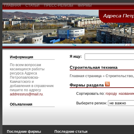
ГЛАВНАЯ
СТАТЬИ
ПРЕСС-РЕЛИЗЫ
ФИРМЫ
Я ищу:
Информация
По всем вопросам
Строительная техника
касающихся работы
ресурса Адреса
Главная страница
Строительство
Петропавловска-
Камчатского и
Фирмы раздела
добавления в справочник
пишите по адресу
Сортировать по:
городу
названи
addressrus@mail.ru
.
Выберите регион:
Объявления
Последние фирмы
Последние статьи