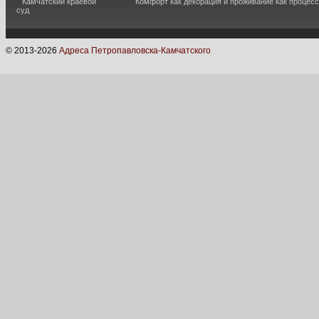
Камчатский краевой
Комфорт как декорация и проживание как процесс
суд
© 2013-
2026
Адреса Петропавловска-Камчатского