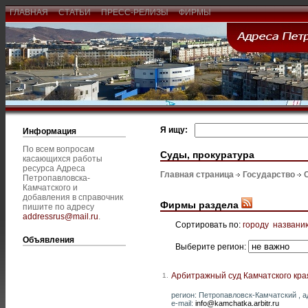
ГЛАВНАЯ
СТАТЬИ
ПРЕСС-РЕЛИЗЫ
ФИРМЫ
Я ищу:
Информация
По всем вопросам
Суды, прокуратура
касающихся работы
ресурса Адреса
Главная страница
Государство
Петропавловска-
Камчатского и
добавления в справочник
Фирмы раздела
пишите по адресу
addressrus@mail.ru
.
Сортировать по:
городу
названи
Объявления
Выберите регион:
Арбитражный суд Камчатского кра
1.
регион: Петропавловск-Камчатский , ад
e-mail:
info@kamchatka.arbitr.ru