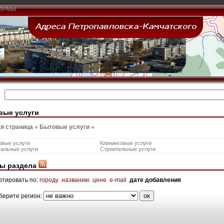
ИРМЫ
вые услуги
я страница
Бытовые услуги
овые услуги
Клининговые услуги
уальные услуги
Строительные услуги
ы раздела
ртировать по:
городу
названию
цене
e-mail
дате добавления
берите регион: