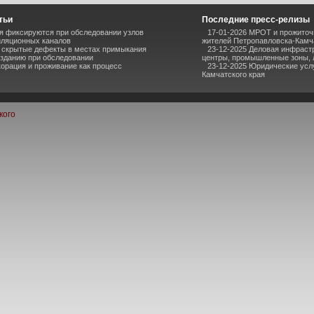
тьи
Последние пресс-релизы
я фиксируются при обследовании узлов
17-01-2026 МРОТ и прожиточ
иляционных каналов
жителей Петропавловска-Камч
 скрытые дефекты в местах примыкания
23-12-2025 Деловая инфраст
 зданию при обследовании
центры, промышленные зоны, 
корация и проживание как процесс
23-12-2025 Юридические усл
Камчатского края
кого