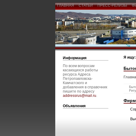
ГЛАВНАЯ
СТАТЬИ
ПРЕСС-РЕЛИЗЫ
Ф
Я ищу:
Информация
По всем вопросам
Быто
касающихся работы
ресурса Адреса
Главна
Петропавловска-
Камчатского и
добавления в справочник
Быт
Рит
пишите по адресу
addressrus@mail.ru
.
Фирм
Объявления
Со
Вы