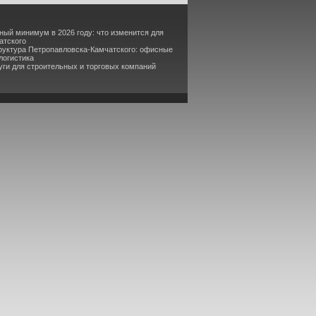
ный минимум в 2026 году: что изменится для
атского
руктура Петропавловска-Камчатского: офисные
логистика
уги для строительных и торговых компаний