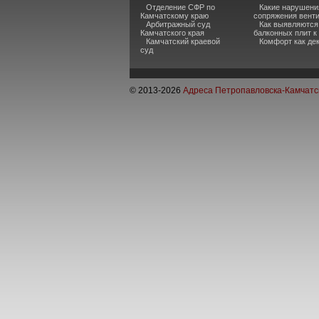
Отделение СФР по
Какие нарушени
Камчатскому краю
сопряжения вент
Арбитражный суд
Как выявляются
Камчатского края
балконных плит к
Камчатский краевой
Комфорт как де
суд
© 2013-
2026
Адреса Петропавловска-Камчатс