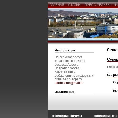
ГЛАВНАЯ
СТАТЬИ
ПРЕСС-РЕЛИЗЫ
Ф
Я ищу:
Информация
По всем вопросам
Супер
касающихся работы
ресурса Адреса
Главна
Петропавловска-
Камчатского и
Фирм
добавления в справочник
пишите по адресу
Со
addressrus@mail.ru
.
Вы
Объявления
Последние фирмы
Последние ста