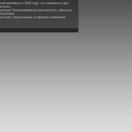
ный минимум в 2026 году: что изменится для
атского
руктура Петропавловска-Камчатского: офисные
логистика
уги для строительных и торговых компаний