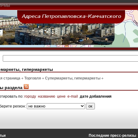
ИРМЫ
маркеты, гипермаркеты
я страница
Торговля
Супермаркеты, гипермаркеты
ы раздела
ртировать по:
городу
названию
цене
e-mail
дате добавления
берите регион:
тьи
Последние пресс-релизы