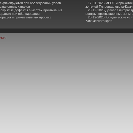
я фиксируются при обследовании узлов
17-01-2026 МРОТ и прожиточ
иляционных каналов
жителей Петропавловска-Камч
 скрытые дефекты в местах примыкания
23-12-2025 Деловая инфраст
 зданию при обследовании
центры, промышленные зоны, 
корация и проживание как процесс
23-12-2025 Юридические усл
Камчатского края
кого