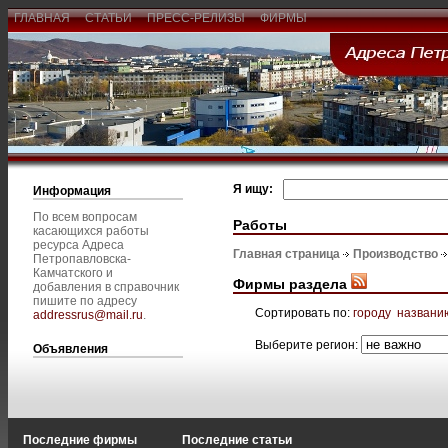
ГЛАВНАЯ
СТАТЬИ
ПРЕСС-РЕЛИЗЫ
ФИРМЫ
Я ищу:
Информация
По всем вопросам
Работы
касающихся работы
ресурса Адреса
Главная страница
Производство
Петропавловска-
Камчатского и
Фирмы раздела
добавления в справочник
пишите по адресу
Сортировать по:
городу
названи
addressrus@mail.ru
.
Выберите регион:
Объявления
Последние фирмы
Последние статьи