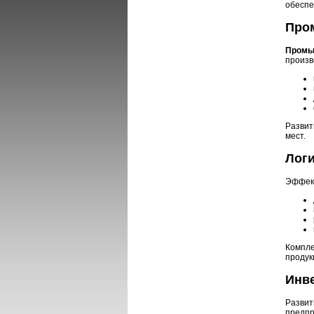
обеспе
Про
Промы
произв
Развит
мест.
Логи
Эффек
Компле
продук
Инв
Развит
предпр