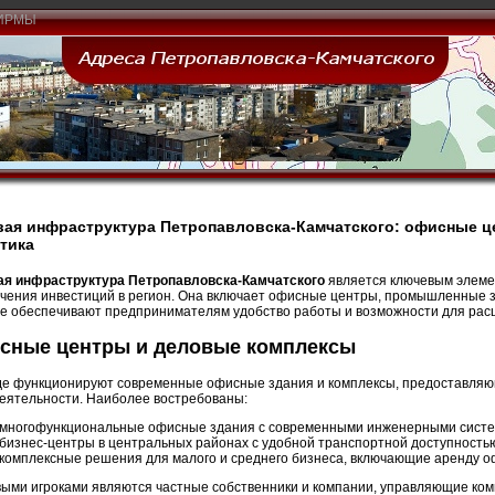
ИРМЫ
ая инфраструктура Петропавловска-Камчатского: офисные 
тика
ая инфраструктура Петропавловска-Камчатского
является ключевым элеме
чения инвестиций в регион. Она включает офисные центры, промышленные зо
е обеспечивают предпринимателям удобство работы и возможности для рас
сные центры и деловые комплексы
де функционируют современные офисные здания и комплексы, предоставля
еятельности. Наиболее востребованы:
многофункциональные офисные здания с современными инженерными систе
бизнес-центры в центральных районах с удобной транспортной доступность
комплексные решения для малого и среднего бизнеса, включающие аренду о
ыми игроками являются частные собственники и компании, управляющие ко