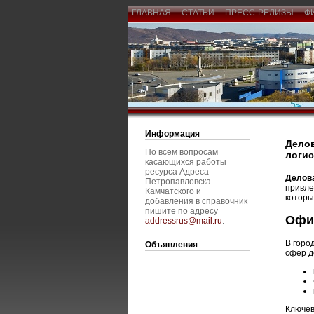
ГЛАВНАЯ
СТАТЬИ
ПРЕСС-РЕЛИЗЫ
Ф
Информация
Делов
По всем вопросам
логис
касающихся работы
ресурса Адреса
Делов
Петропавловска-
привле
Камчатского и
которы
добавления в справочник
пишите по адресу
Офи
addressrus@mail.ru
.
В горо
Объявления
сфер д
Ключев