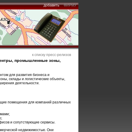
добавить
ФИРМУ
к списку пресс-релизов
центры, промышленные зоны,
нтом для развития бизнеса и
ны, склады и логистические объекты,
ширения деятельности.
ющие помещения для компаний различных
мами;
ю;
фисов и сопутствующие сервисы.
ммерческой недвижимостью. Они