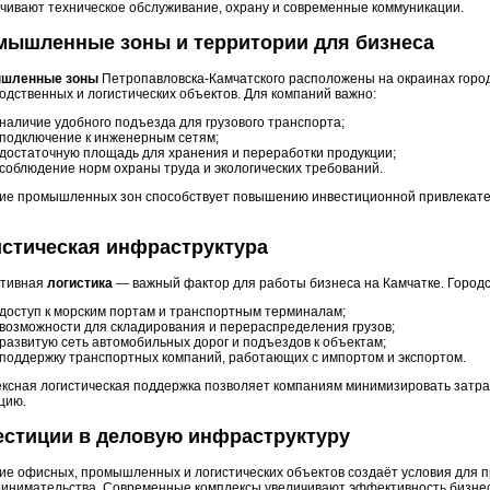
чивают техническое обслуживание, охрану и современные коммуникации.
мышленные зоны и территории для бизнеса
шленные зоны
Петропавловска-Камчатского расположены на окраинах горо
одственных и логистических объектов. Для компаний важно:
наличие удобного подъезда для грузового транспорта;
подключение к инженерным сетям;
достаточную площадь для хранения и переработки продукции;
соблюдение норм охраны труда и экологических требований.
ие промышленных зон способствует повышению инвестиционной привлекател
стическая инфраструктура
тивная
логистика
— важный фактор для работы бизнеса на Камчатке. Городс
доступ к морским портам и транспортным терминалам;
возможности для складирования и перераспределения грузов;
развитую сеть автомобильных дорог и подъездов к объектам;
поддержку транспортных компаний, работающих с импортом и экспортом.
ксная логистическая поддержка позволяет компаниям минимизировать затра
цию.
естиции в деловую инфраструктуру
ие офисных, промышленных и логистических объектов создаёт условия для п
инимательства. Современные комплексы увеличивают эффективность бизнес