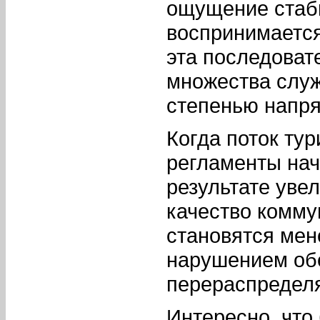
ощущение стаби
воспринимается
эта последоват
множества служ
степенью напр
Когда поток тур
регламенты нач
результате уве
качество комму
становятся мен
нарушением обе
перераспределя
Интересно, что