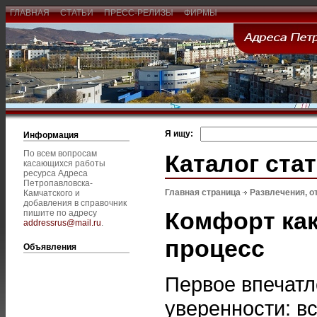
ГЛАВНАЯ
СТАТЬИ
ПРЕСС-РЕЛИЗЫ
ФИРМЫ
Я ищу:
Информация
По всем вопросам
Каталог ста
касающихся работы
ресурса Адреса
Петропавловска-
Главная страница
Развлечения, о
Камчатского и
добавления в справочник
Комфорт как
пишите по адресу
addressrus@mail.ru
.
процесс
Объявления
Первое впечатл
уверенности: в