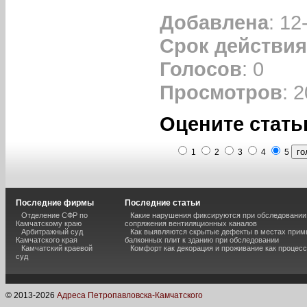
Добавлена
: 12
Срок действия
Голосов
: 0
Просмотров
: 
Оцените стать
1
2
3
4
5
Последние фирмы
Последние статьи
Отделение СФР по
Какие нарушения фиксируются при обследовании
Камчатскому краю
сопряжения вентиляционных каналов
Арбитражный суд
Как выявляются скрытые дефекты в местах прим
Камчатского края
балконных плит к зданию при обследовании
Камчатский краевой
Комфорт как декорация и проживание как процесс
суд
© 2013-
2026
Адреса Петропавловска-Камчатского