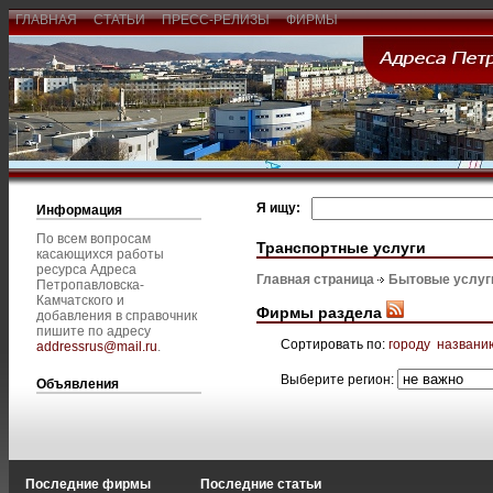
ГЛАВНАЯ
СТАТЬИ
ПРЕСС-РЕЛИЗЫ
ФИРМЫ
Я ищу:
Информация
По всем вопросам
Транспортные услуги
касающихся работы
ресурса Адреса
Главная страница
Бытовые услуг
Петропавловска-
Камчатского и
Фирмы раздела
добавления в справочник
пишите по адресу
Сортировать по:
городу
названи
addressrus@mail.ru
.
Выберите регион:
Объявления
Последние фирмы
Последние статьи